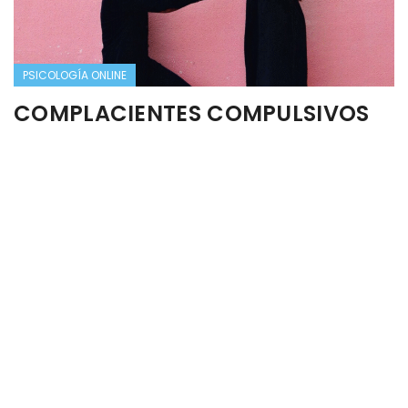
PSICOLOGÍA ONLINE
COMPLACIENTES COMPULSIVOS
Hay personas que se pasan la vida haciendo lo posible
(y a veces hasta lo imposible) por dejar contentos a
los demás, incluso a costa de su propio bienestar.
Son
los Complacientes Compulsivos.
Personas que temen
tanto al conflicto, que están dispuestas a hacer
cualquier cosa para evitar enojos y discusiones.
Frecuentemente se dejan manipular y hasta maltratar
con tal de complacer.
Esta compulsión a la complacencia tiene su origen en
un supuesto irracional. Las personas complacientes
piensan equivocadamente, que si se esfuerzan
siempre por agradar, los demás responderán con