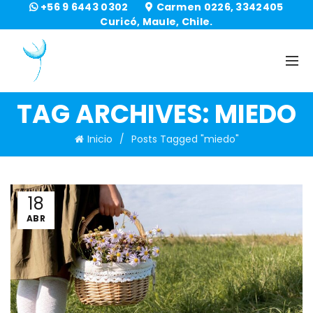
+56 9 6443 0302
Carmen 0226, 3342405
Curicó, Maule, Chile.
TAG ARCHIVES: MIEDO
Inicio
Posts Tagged "miedo"
18
ABR